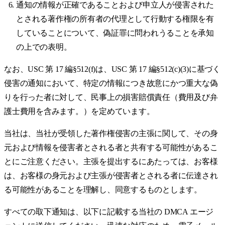
通知の情報が正確であることおよび申立人が侵害された
とされる著作権の所有者の代理として行動する権限を有
していることについて、偽証罪に問われうることを承知
の上での表明。
なお、USC 第 17 編§512(f)は、USC 第 17 編§512(c)(3)に基づく
侵害の通知において、特定の情報につき故意にかつ重大な偽
りを行った者に対して、民事上の損害賠償責任（費用及び弁
護士費用を含みます。）を定めています。
当社は、当社が受領した著作権侵害の主張に関して、その身
元および情報を侵害者とされる者と共有する可能性があるこ
とにご注意ください。主張を提出するにあたっては、お客様
は、お客様の身元および主張が侵害者とされる者に伝達され
る可能性があることを理解し、同意するものとします。
すべての取下通知は、以下に記載する当社の DMCA エージ