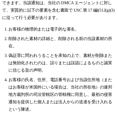
できます。当該通知は、当社の DMCA エージェントに対し
て、実質的に以下の要素を含む書面で USC 第 17 編§512(g)(3)
に従って行う必要があります。
お客様の物理的または電子的な署名。
削除された素材の詳細と、削除される前の当該素材の所
在。
偽証罪に問われうることを承知の上で、素材が削除また
は無効化されたのは、誤りまたは誤認によるものと誠実
に信じる旨の声明。
お客様の氏名、住所、電話番号および当該住所地（また
はお客様が米国外にいる場合は、当社の所在地）の連邦
地方裁判所の司法管轄区の管轄権に同意し、最初の侵害
通知を提供した個人または法人からの送達を受け入れる
という陳述。